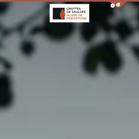
Afficher la barr
Grottes de Saulges