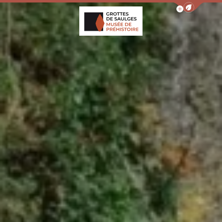
Afficher la barr
Grottes de Saulges