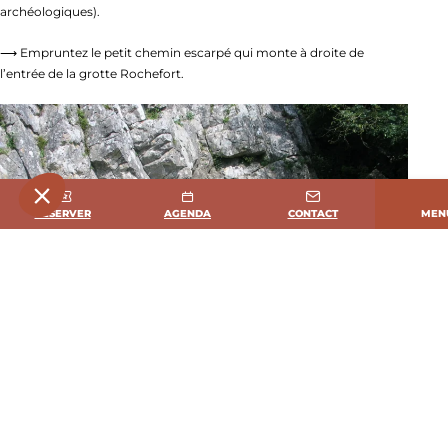
archéologiques).
⟶ Empruntez le petit chemin escarpé qui monte à droite de
l’entrée de la grotte Rochefort.
MEN
RÉSERVER
AGENDA
CONTACT
Pascal Beltr
Photo, © Pascal Beltrami – Mayenne Tou
2 grottes sont ouvertes à la visite guidée : la
grotte Margot
(ornée de
gravures préhistoriques datées de -22 000 ans) et la
grotte