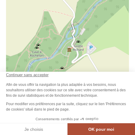
© OpenStreetMap contributors
MEN
RÉSERVER
AGENDA
CONTACT
A 40 minutes de Laval
: suivre la D57 jusqu’à Vaiges puis suivre la