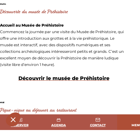
Matin
Découverte du musée de Préhistoire
Accueil au Musée de Préhistoire
Commencez la journée par une visite du Musée de Préhistoire, qui
offre une introduction aux grottes et à la vie préhistorique. Le
musée est interactif, avec des dispositifs numériques et ses
collections archéologiques intéresseront petits et grands. C’est un
excellent moyen de découvrir la Préhistoire de manière ludique
(visite libre d’environ 1 heure).
Découvrir le musée de Préhistoire
Midi
Pique-nique ou déjeuner au restaurant
Pause déjeuner en plein air
MEN
RÉSERVER
AGENDA
CONTACT
Vous pouvez profiter des aires de pique-nique sur place, qui sont
agréablement situées dans un cadre naturel paisible. Pour les