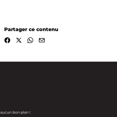
Partager ce contenu
Partager sur Facebook (nouvelle fenêtre)
Partager sur X / Twitter (nouvelle fenêtre)
Partager sur WhatsApp
Partager par mail
 aucun bon plan !