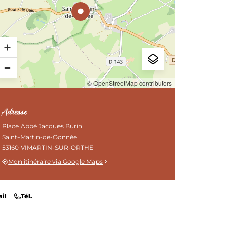
CIRCUITS DE RANDONNÉE
© OpenStreetMap contributors
Adresse
Place Abbé Jacques Burin
Saint-Martin-de-Connée
53160 VIMARTIN-SUR-ORTHE
Mon itinéraire via Google Maps
il
Tél.
LE MUSÉE DE PRÉHISTOIRE
PLAN INTERACTIF