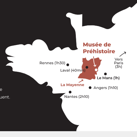
e
uent.