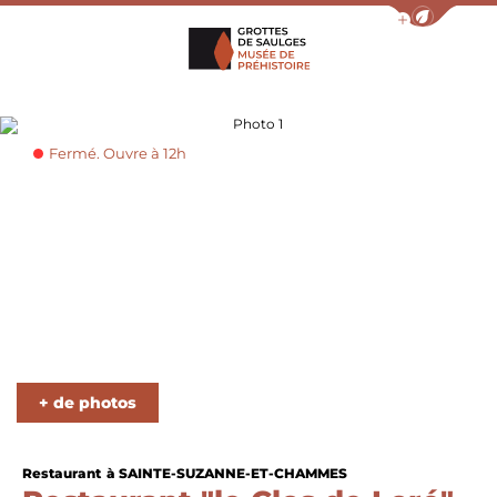
Afficher la barr
Grottes de Saulges
Photo 1
Fermé. Ouvre à 12h
Photo 4
Photo 5
Photo 6
+ de photos
Restaurant
à SAINTE-SUZANNE-ET-CHAMMES