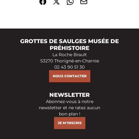
Partager sur Facebook (nouvelle fenêtre)
Partager sur X / Twitter (nouvelle fenêtre)
Partager sur WhatsApp
Partager par mail
GROTTES DE SAULGES MUSÉE DE
PRÉHISTOIRE
La Roche Brault
53270 Thorigné-en-Charnie
02 43 90 51 30
NOUS CONTACTER
NEWSLETTER
Abonnez-vous à notre
newsletter et ne ratez aucun
bon plan !
JE M'INSCRIS