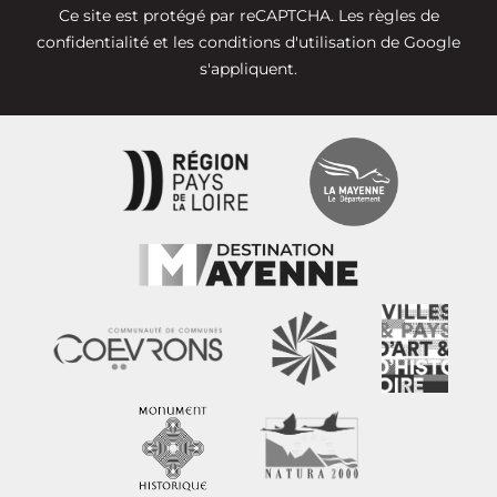
Ce site est protégé par reCAPTCHA. Les
règles de
confidentialité
et les
conditions d'utilisation
de Google
s'appliquent.