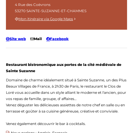
4 Rue des Coëvrons
53270 SAINTE-SUZANNE-ET-CHAMMES
Mon itinéraire via Google Maps
Site web
Mail
Facebook
Restaurant bistronomique aux portes de la cité médiévale de
Sainte Suzanne
Domaine de charme idéalement situé à Sainte Suzanne, un des Plus
Beaux Villages de France, à 2h30 de Paris, le restaurant le Clos de
Loré vous accueille dans un style alliant le moderne et l'ancien, pour
vos repas de famille, groupe, d' affaires…
Venez déguster les délicieuses assiettes de notre chef en salle ou en
terrasse et goûter à sa cuisine généreuse, créative et conviviale.
Venez également découvrir le bar à cocktails.
Nous parlons : Anglais, Français