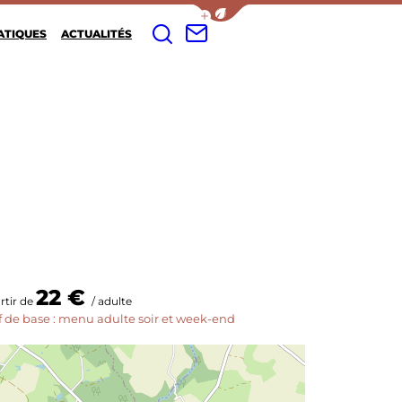
Afficher la barre de navigation d
FR
ATIQUES
ACTUALITÉS
Je recherche
Contacter le musée
22 €
rtir de
/ adulte
if de base : menu adulte soir et week-end