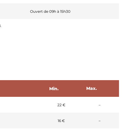
Ouvert de 09h à 15h30
LES PETITES CITÉS DE
CARACTÈRE
.
Max.
Min.
Non communiqué
22 €
–
Non communiqué
16 €
–