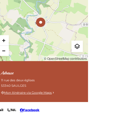
CIRCUITS DE RANDONNÉE
© OpenStreetMap contributors
Adresse
11 rue des deux églises
53340 SAULGES
Mon itinéraire via Google Maps
il
Tél.
Facebook