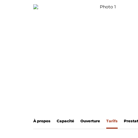
Photo 1
LA GROTTE MARGOT
HORAIRES
À propos
Capacité
Ouverture
Tarifs
Presta