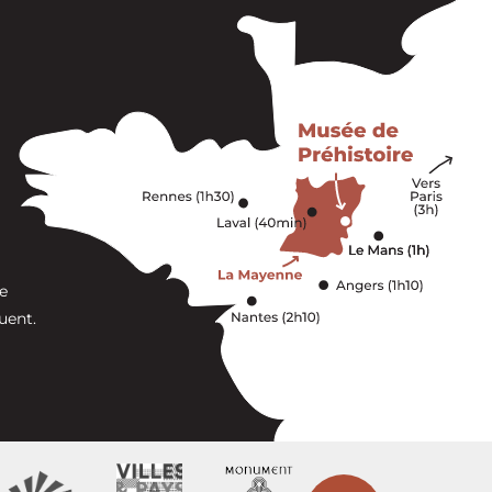
e
uent.