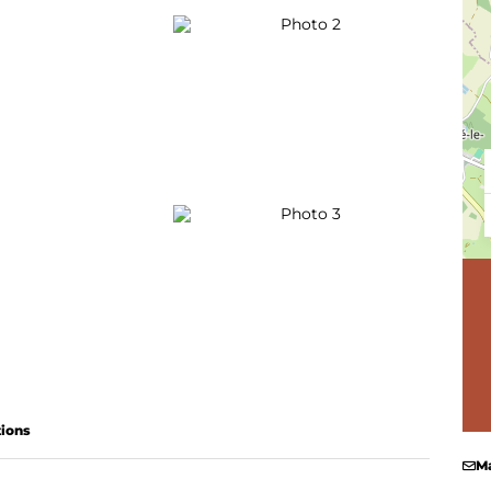
Photo 2
LA GROTTE ROCHEFORT
TARIFS
Photo 3
tions
Ma