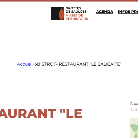
AGENDA
INFOS PR
Grottes de Saulges
Accueil
BISTROT- RESTAURANT “LE SALICA’FÉ”
À pa
TAURANT "LE
Tar