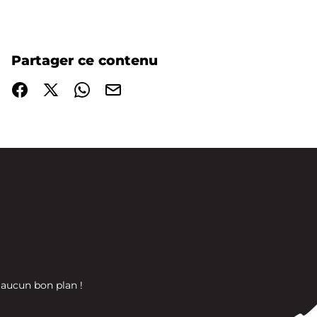
Partager ce contenu
Partager sur Facebook (nouvelle fenêtre)
Partager sur X / Twitter (nouvelle fenêtre)
Partager sur WhatsApp
Partager par mail
 aucun bon plan !