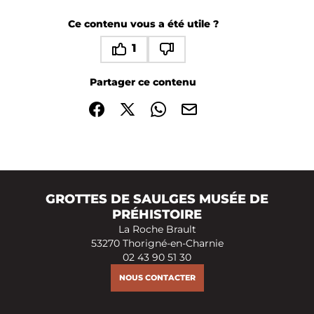
Ce contenu vous a été utile ?
1
Ce contenu vous a été utile
Ce contenu ne vous a pas été utile
Partager ce contenu
Partager sur Facebook (nouvelle fenêtre)
Partager sur X / Twitter (nouvelle fenêtre)
Partager sur WhatsApp
Partager par mail
GROTTES DE SAULGES MUSÉE DE
PRÉHISTOIRE
La Roche Brault
53270 Thorigné-en-Charnie
02 43 90 51 30
NOUS CONTACTER