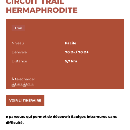
CIRCUIT TRAIL
HERMAPHRODITE
Trail
Niveau
Facile
Dénivelé
70 D- / 70 D+
Distance
5,7 km
À télécharger
GPX
PDF
VOIR L'ITINÉRAIRE
n parcours qui permet de découvrir Saulges Intramuros sans
difficulté.