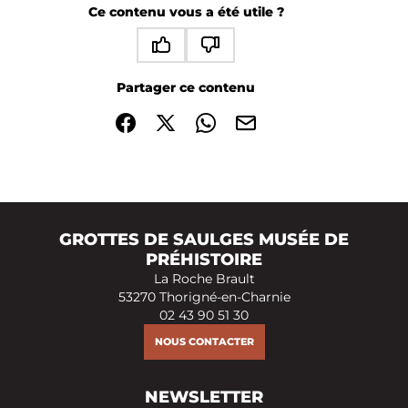
Ce contenu vous a été utile ?
Ce contenu vous a été utile
Ce contenu ne vous a pas été utile
Partager ce contenu
Partager sur Facebook (nouvelle fenêtre)
Partager sur X / Twitter (nouvelle fenêtre)
Partager sur WhatsApp
Partager par mail
GROTTES DE SAULGES MUSÉE DE
PRÉHISTOIRE
La Roche Brault
53270 Thorigné-en-Charnie
02 43 90 51 30
NOUS CONTACTER
NEWSLETTER