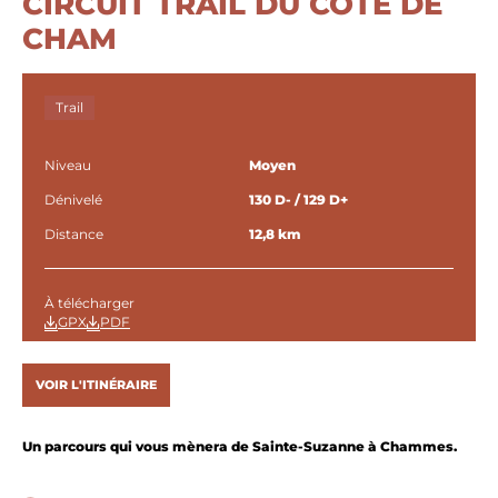
CIRCUIT TRAIL DU CÔTÉ DE
CHAM
Trail
Niveau
Moyen
Dénivelé
130 D- / 129 D+
Distance
12,8 km
À télécharger
GPX
PDF
VOIR L'ITINÉRAIRE
Un parcours qui vous mènera de Sainte-Suzanne à Chammes.