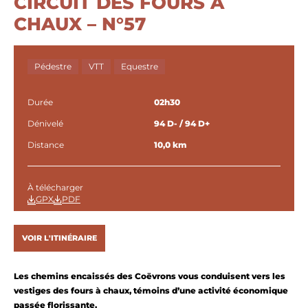
CIRCUIT DES FOURS A
CHAUX – N°57
Pédestre
VTT
Equestre
Durée
02h30
Dénivelé
94 D- / 94 D+
Distance
10,0 km
À télécharger
GPX
PDF
VOIR L'ITINÉRAIRE
Les chemins encaissés des Coëvrons vous conduisent vers les
vestiges des fours à chaux, témoins d’une activité économique
passée florissante.