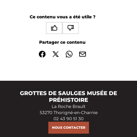
Ce contenu vous a été utile ?
Ce contenu vous a été utile
Ce contenu ne vous a pas été utile
Partager ce contenu
Partager sur Facebook (nouvelle fenêtre)
Partager sur X / Twitter (nouvelle fenêtre)
Partager sur WhatsApp
Partager par mail
GROTTES DE SAULGES MUSÉE DE
PRÉHISTOIRE
La Roche Brault
53270 Thorigné-en-Charnie
02 43 90 51 30
NOUS CONTACTER