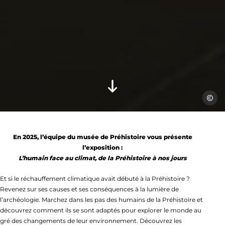
Commu
En 2025, l’équipe du musée de Préhistoire vous présente
l’exposition :
L’humain face au climat, de la Préhistoire à nos jours
Et si le réchauffement climatique avait débuté à la Préhistoire ?
Revenez sur ses causes et ses conséquences à la lumière de
l’archéologie. Marchez dans les pas des humains de la Préhistoire et
découvrez comment ils se sont adaptés pour explorer le monde au
gré des changements de leur environnement. Découvrez les