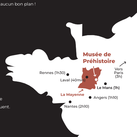
 aucun bon plan !
e
uent.