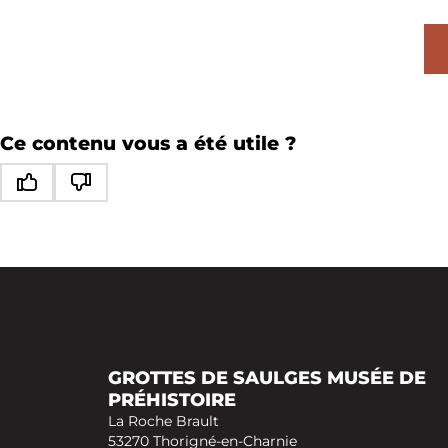
LA GROTTE MARGOT
HORAIRES
Ce contenu vous a été utile ?
Ce contenu vous a été utile
Ce contenu ne vous a pas été utile
NATURA 2000
GROTTES DE SAULGES MUSÉE DE
PRÉHISTOIRE
La Roche Brault
53270 Thorigné-en-Charnie