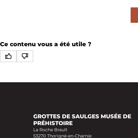
LA GROTTE MARGOT
HORAIRES
Ce contenu vous a été utile ?
Ce contenu vous a été utile
Ce contenu ne vous a pas été utile
NATURA 2000
GROTTES DE SAULGES MUSÉE DE
PRÉHISTOIRE
La Roche Brault
53270 Thorigné-en-Charnie