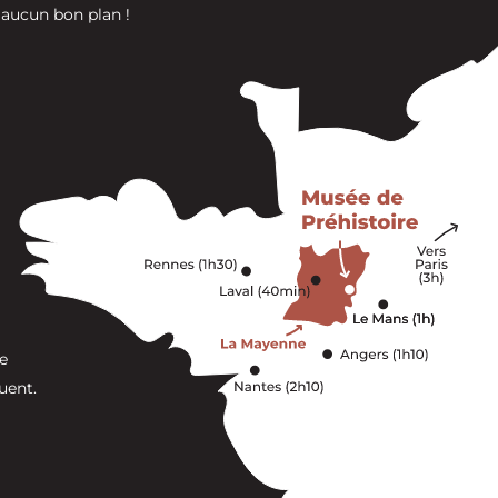
 aucun bon plan !
e
uent.